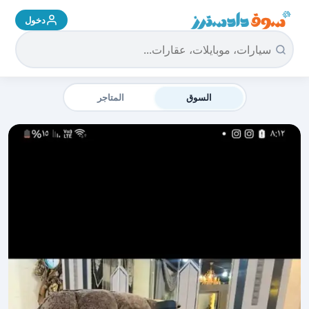
دخول
سوق دادسترز الرئيسية
السوق
المتاجر