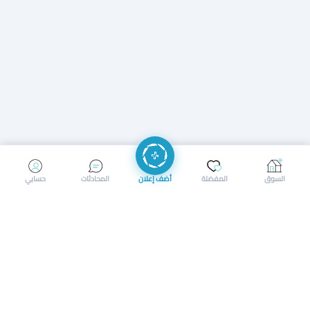
إرسال رسالة
إجراء مكالمة
السوق
المفضلة
أضف إعلان
المحادثات
حسابي