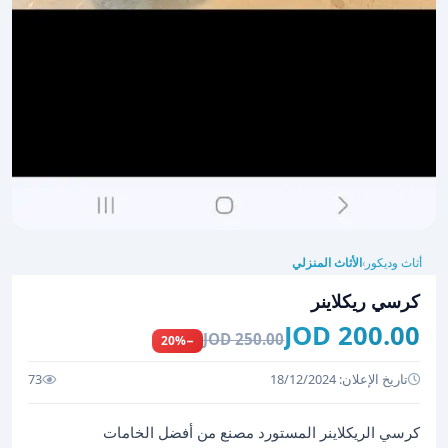
أثاث وديكور
الأثاث المنزلي
›
كرسي ريكلاينر
200.00 JOD
250.00 JOD
−20%
تاريخ الإعلان: 18/12/2024
73
كرسي الريكلاينر المستورد مصنع من أفضل الخامات