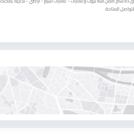
دسترز ضمن فئة بيوت وعقارات - عقارات للبيع - أراضي - تجارية. يمكنك
تواصل المتاحة.