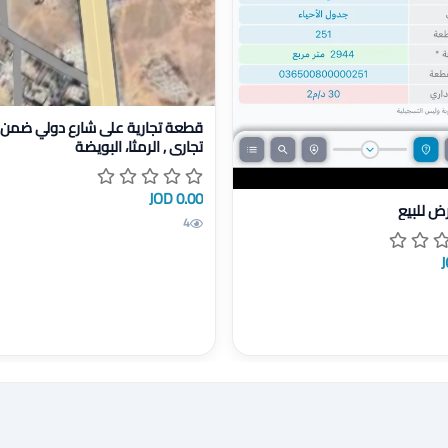
عرض تفاصيل قطعة تجارية على شار
قطعة تجارية على شارع دولي ضم
تجاري , الرمثا، البويضة
0.00 JOD
يل قطعة ارض للبيع
ض للبيع
4