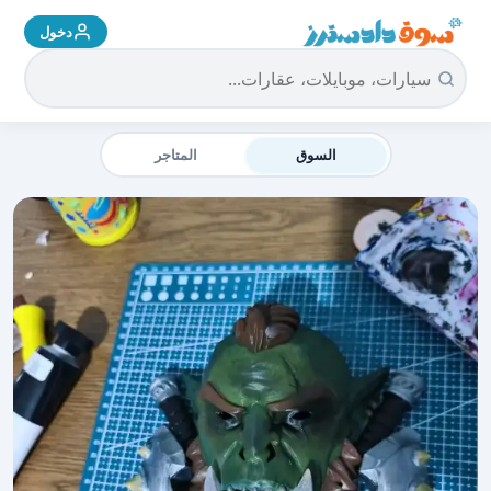
دخول
سوق دادسترز الرئيسية
السوق
المتاجر