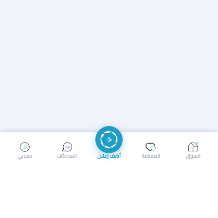
إرسال رسالة
إجراء مكالمة
السوق
المفضلة
أضف إعلان
المحادثات
حسابي