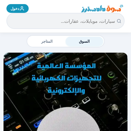
دخول
سوق دادسترز الرئيسية
السوق
المتاجر