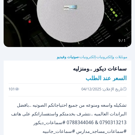
1 / 9
موبايلات وإلكترونيات
إلكترونيات
صوتيات وفيديو
›
›
سماعات ديكور ..ومنزليه
السعر عند الطلب
تاريخ الإعلان: 04/12/2025
101
تشكيله واسعه ومنوعه من جميع احتياجاتكم الصوتيه ..بافضل
البراندات العالميه ..نتشرف بخدمتكم واستفساراتكم على هاتف
0790313213 & 0788344046 #سماعات_ديكور
#سماعات_مساجد_مدارس #سماعات_جانبيه