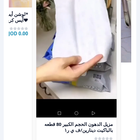
عرض تفاصيل *لو
*لوشن أيس كري
❤️أيس كريم فان
احمر 🍒أيس كر
0.00 JOD
عرض تفاصيل مزيل الدهون الحجم الكبير 80 قطعه بالباكيت دينارين/ف ي ر١
مزيل الدهون الحجم الكبير 80 قطعه
بالباكيت دينارين/ف ي ر١