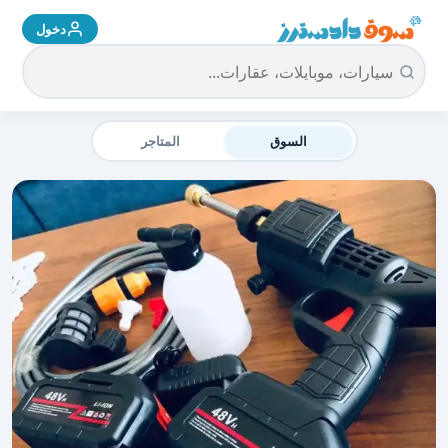
دخول
سوق دادسترز الرئيسية
السوق
المتاجر