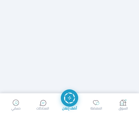
إرسال رسالة
إجراء مكالمة
السوق
المفضلة
أضف إعلان
المحادثات
حسابي