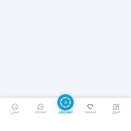
إرسال رسالة
إجراء مكالمة
السوق
المفضلة
أضف إعلان
المحادثات
حسابي