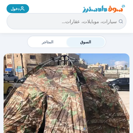
دخول
سوق دادسترز الرئيسية
السوق
المتاجر