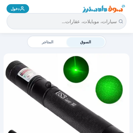
دخول
سوق دادسترز الرئيسية
السوق
المتاجر