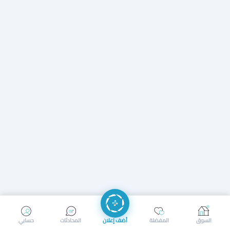
إرسال رسالة
إجراء مكالمة
السوق
المفضلة
أضف إعلان
المحادثات
حسابي