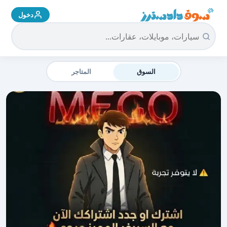
دخول
سوق دادسترز الرئيسية
السوق
المتاجر