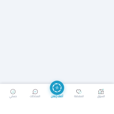
إرسال رسالة
إجراء مكالمة
السوق
المفضلة
أضف إعلان
المحادثات
حسابي