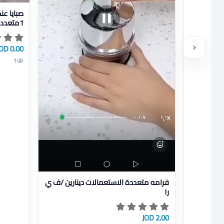
✨جهاز واحد يغنيك
حد يغنيك
0.00 JOD
1
ض تفاصيل فرامه متعددة الاستعمالات دينارين /ف ي ر١
فرامه متعددة الاستعمالات دينارين /ف ي
ر١
2.00 JOD