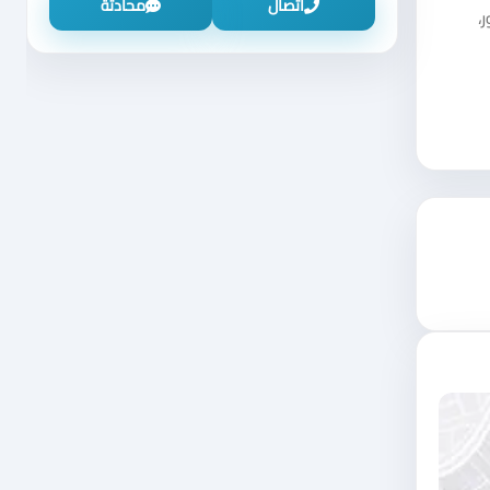
اتصال
محادثة
،