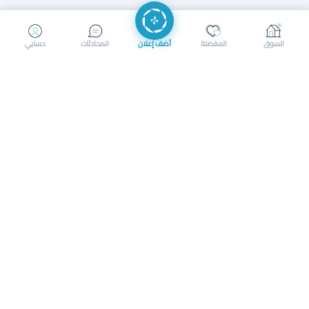
إرسال رسالة
إجراء مكالمة
السوق
المفضلة
أضف إعلان
المحادثات
حسابي
سوق محلي ذكي لبيع وشراء كل شيء. تسجيل المتاجر، إعلانات
بالصور، تصفّح حسب الفئات والموقع، وإشعارات بالعروض القريبة
حمل التطبيق الآن
تحميل تطبيق سوق دادسترز من App Store
تحميل تطبيق سوق دادسترز من 