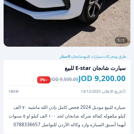
1 / 5
طرق ومحركات
سيارات للبيع
شانجان
E-ستار
›
›
›
سيارت شانجان E-star للبيع
9,200.00 JOD
9,500.00 JOD
−3%
تاريخ الإعلان: 13/12/2025
180
سياره للبيع موديل 2024 فحص كامل بإذن الله ماشيه ٧٠ الف
كيلو مكفوله كفالة شركه شانجان لحد ١٠٠ الف كيلو او ٥ سنوات
أيهما أسبق السياره وارد وكاله الأردن للتواصل 0788336657