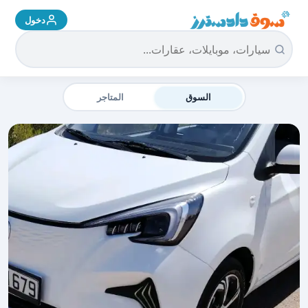
دخول
سوق دادسترز الرئيسية
السوق
المتاجر