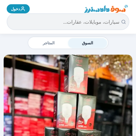
دخول
سوق دادسترز الرئيسية
السوق
المتاجر