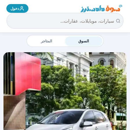
دخول
سوق دادسترز الرئيسية
السوق
المتاجر