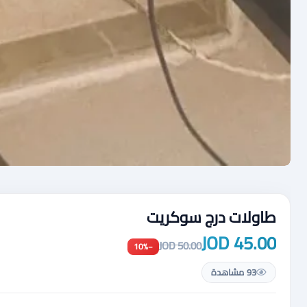
طاولات درج سوكريت
45.00 JOD
50.00 JOD
−10%
93 مشاهدة