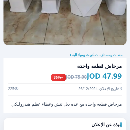
معدات ومستلزمات
أدوات ومواد البناء
›
مرحاض قطعه واحده
47.99 JOD
75.00 JOD
−36%
تاريخ الإعلان: 26/12/2024
225
مرحاض قطعه واحده مع عده دبل تتش وغطاء عظم هيدروليكي
نبذة عن الإعلان