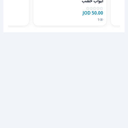
ابواب خشب
50.00 JOD
1