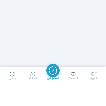
إرسال رسالة
إجراء مكالمة
السوق
المفضلة
أضف إعلان
المحادثات
حسابي