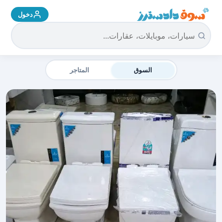
دخول
سوق دادسترز الرئيسية
السوق
المتاجر