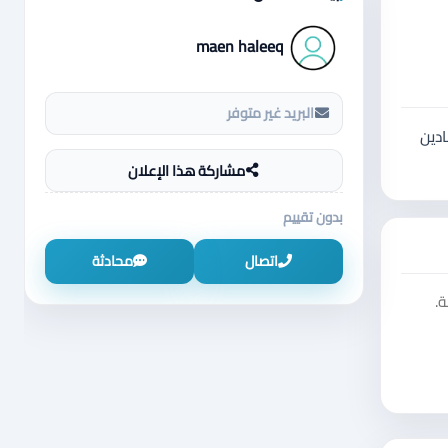
maen haleeq
البريد غير متوفر
جادين
مشاركة هذا الإعلان
بدون تقييم
اتصال
محادثة
.