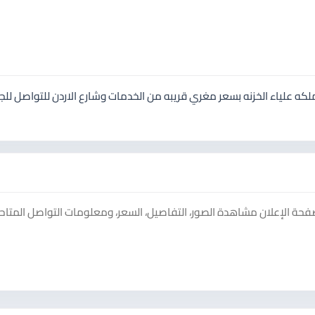
أرض دونم و28م خلف مستشفى الملكه علياء الخزنه بسعر مغري قريبه من الخدمات وشارع الاردن للتواصل لل
حة الإعلان مشاهدة الصور، التفاصيل، السعر، ومعلومات التواصل المتاحة