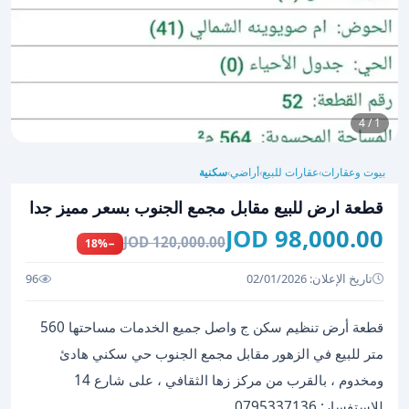
1 / 4
بيوت وعقارات
عقارات للبيع
أراضي
سكنية
›
›
›
قطعة ارض للبيع مقابل مجمع الجنوب بسعر مميز جدا
98,000.00 JOD
120,000.00 JOD
−18%
تاريخ الإعلان: 02/01/2026
96
قطعة أرض تنظيم سكن ج واصل جميع الخدمات مساحتها 560
متر للبيع في الزهور مقابل مجمع الجنوب حي سكني هادئ
ومخدوم ، بالقرب من مركز زها الثقافي ، على شارع 14
للاستفسار: 0795337136