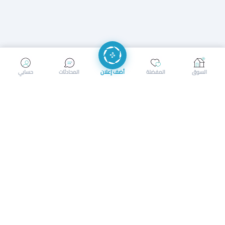
إرسال رسالة
إجراء مكالمة
السوق
المفضلة
أضف إعلان
المحادثات
حسابي
سوق محلي ذكي لبيع وشراء كل شيء. تسجيل المتاجر، إعلانات
بالصور، تصفّح حسب الفئات والموقع، وإشعارات بالعروض القريبة
حمل التطبيق الآن