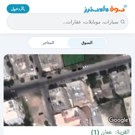
دخول
سوق دادسترز الرئيسية
السوق
المتاجر