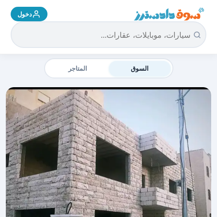
دخول
سوق دادسترز الرئيسية
السوق
المتاجر