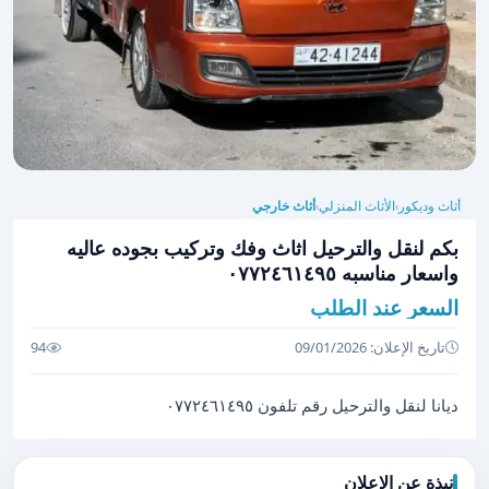
أثاث وديكور
الأثاث المنزلي
أثاث خارجي
›
›
بكم لنقل والترحيل اثاث وفك وتركيب بجوده عاليه
واسعار مناسبه ٠٧٧٢٤٦١٤٩٥
السعر عند الطلب
تاريخ الإعلان: 09/01/2026
94
ديانا لنقل والترحيل رقم تلفون ٠٧٧٢٤٦١٤٩٥
نبذة عن الإعلان