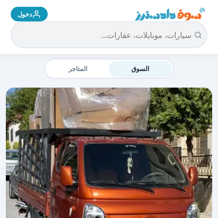
دخول
سوق دادسترز الرئيسية
السوق
المتاجر