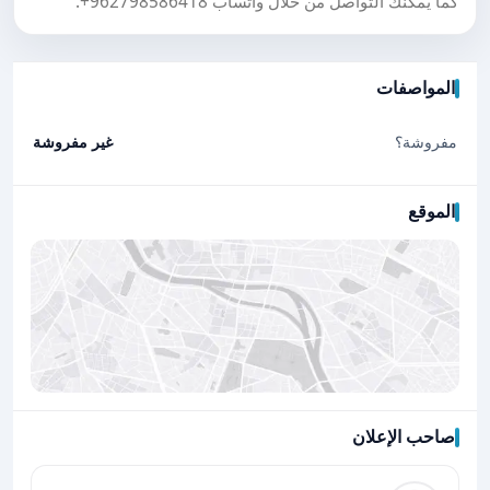
كما يمكنك التواصل من خلال واتساب
+962798586418
.
المواصفات
مفروشة؟
غير مفروشة
الموقع
صاحب الإعلان
اضغط لتحميل الموقع