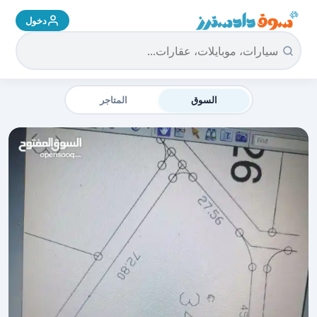
دخول
سوق دادسترز الرئيسية
السوق
المتاجر