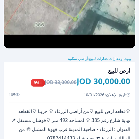
بيوت وعقارات
عقارات للبيع
أراضي
سكنية
›
›
›
ارض للبيع
30,000.00 JOD
33,000.00 JOD
−9%
تاريخ الإعلان: 10/01/2026
105
🎈قطعه ارض للبيع 🎈من أراضي الزرقاء 🎈 جريبا 🎈القطعه
نهاية شارع رقم 385 🎈المساحه 492 متر 🎈قوشان مستقل 📌
العنوان : الزرقاء - ضاحية المدينة قرب قهوة المشتل 🤚 من
المالك مباشرة ☎️ وجيه خالد 0782414433