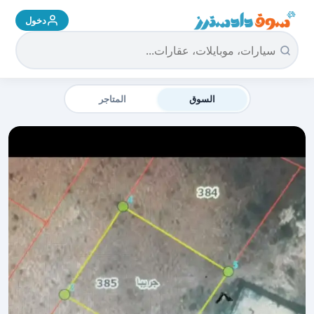
دخول
سوق دادسترز الرئيسية
السوق
المتاجر