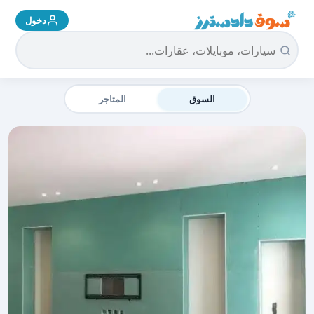
دخول
سوق دادسترز الرئيسية
السوق
المتاجر