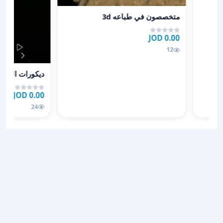
عرض تفاصيل متخصصون في طباعه 3d
متخصصون في طباعه 3d
0.00 JOD
12
عرض تفاصيل ديك
ديكورات اليازو
0.00 JOD
24