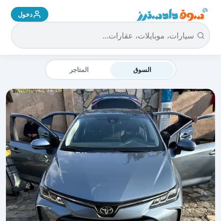
دخول
سوق دادسترز الرئيسية
السوق
المتاجر