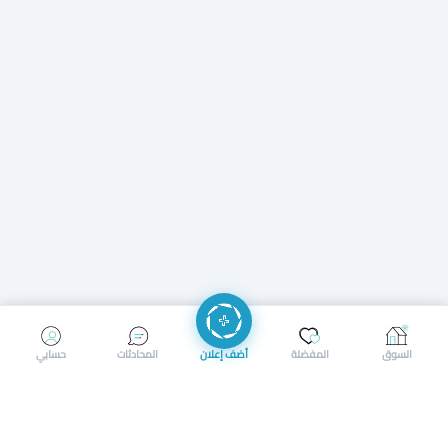
إرسال رسالة
إجراء مكالمة
السوق
المفضلة
أضف إعلان
المحادثات
حسابي