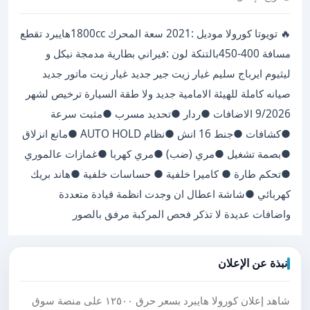
🔥 تويوتا كورولا ‏‎موديل :2021 ‏‎سعة المحرك 1800ccهايبرد ‏‎تقطع
مسافة 400-450بالتنكة ‏‎لون :فيراني ‏‎بطارية مدمجة نيكل و
ليثيوم ايرباج سليم غيار زيت جير جديد غيار زيت ماتور جديد
صيانه كاملة للهيئة الامامية جديد ولا طقة السيارة ترخيص لشهر
9/2026 ‏‎الاضافات ‏‎●ردار ‏‎●تحديد مسرب ‏‎●مثبت سرعة
‏‎●كشافات ‏‎●جنط 16 انش ‏‎●نظام AUTO HOLD ‏‎●مانع انزلاق
‏‎●بصمة تشغيل ‏‎●مري (ضب) ‏‎●مري كهربا ‏‎●غمازات عالموري
‏‎●تحكم طارة ‏‎● كاميرا خلفية ‏‎● حساسات خلفية ‏‎●هاند بريك
كهربائي ‏‎●شاشة اعطال ان وجدت ‏‎انظمة قيادة متعددة
نبذة عن الإعلان
شاهد إعلان كورولا هايبرد بسعر حرق ١٢٥٠٠ على منصة سوق