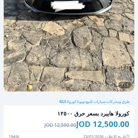
1 / 7
طرق ومحركات
سيارات للبيع
تويوتا
كورولا
GLI
›
›
›
›
كورولا هايبرد بسعر حرق ١٢٥٠٠
12,500.00 JOD
12,500.00 JOD
تاريخ الإعلان: 23/01/2026
194