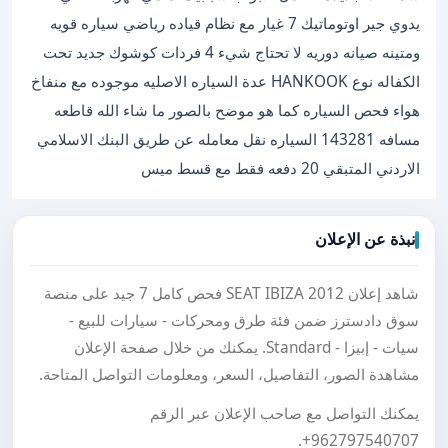
يدوي جير اوتوماتيك 7 غيار مع نظام قياده رياضي سياره قويه
ومتينه صيانه دوريه لا تحتاج شيء 4 فردات كوشوك جديد تحت
الكفاله نوع HANKOOK عدة السياره الاصليه موجوده مع منفاخ
هواء فحص السياره كما هو موضح بالصور ما شاء الله قاطعه
مسافه 143281 السياره نقل معامله عن طريق البنك الاسلامي
الاردني المتبقي 20 دفعه فقط مع قسط ميس
نبذة عن الإعلان
شاهد إعلان SEAT IBIZA 2012 فحص كامل 7 جيد على منصة
سوق دادسترز ضمن فئة طرق ومحركات - سيارات للبيع -
سيات - إبيزا - Standard. يمكنك من خلال صفحة الإعلان
مشاهدة الصور، التفاصيل، السعر، ومعلومات التواصل المتاحة.
يمكنك التواصل مع صاحب الإعلان عبر الرقم
.
+962797540707