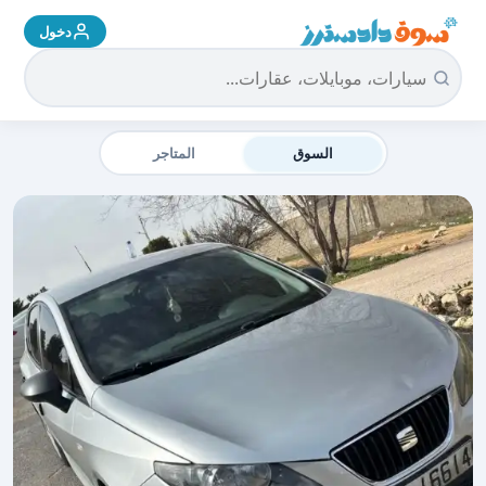
دخول
سوق دادسترز الرئيسية
السوق
المتاجر