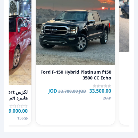
٢٠٠
عرض تفاصيل Ford F-150 Hybrid Platinum f150 3500 CC Echo
Ford F-150 Hybrid Platinum f150
3500 CC Echo
عرض تفاصيل لكزس CT 200 f sport موديل 2014 هايبرد
33,500.00 JOD
33,700.00 JOD
هايبرد (تم تخف
26
9,000.00 JOD
JOD
156