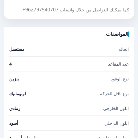
كما يمكنك التواصل من خلال واتساب
+962797540707
.
المواصفات
الحالة
مستعمل
عدد المقاعد
4
نوع الوقود
بنزين
نوع ناقل الحركة
اوتوماتيك
اللون الخارجي
رمادي
اللون الداخلي
أسود
مواصفات إقليمية
مواصفات أوروبية