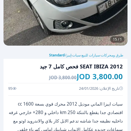
1 / 15
طرق ومحركات
سيارات للبيع
سيات
إبيزا
Standard
›
›
›
›
SEAT IBIZA 2012 فحص كامل 7 جيد
3,800.00 JOD
3,800.00 JOD
تاريخ الإعلان: 24/01/2026
95
سيات ايبزا الماني موديل 2012 محرك قوي بسعة 1600 cc
اقتصادي جدا يقطع بالتنكة 250 km داخلي و 280+ خارجي غرفه
داخليه نظيفه جدا شاشه تدعم الابل كار بلاي والاندرويد اوتو مع
سماعات جديده عكامل الابواب شبابيك امامي كهرباء خلفي