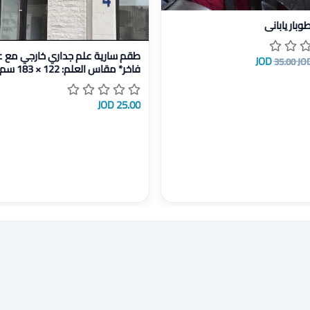
ل قطاعة طوبار ياباني
بار ياباني
عرض تفاصيل طقم سارية علم جداري خارجي مع 
طقم سارية علم جداري خارجي مع ع
35.00 JO
قدم).
25.00 JOD