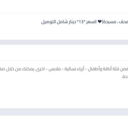
‏بكج العبادة الرمضاني🌙♥️ ‏اسدال قطعتين♥️ ‏مع بكج ( مصلية ، مصحف ، مسبحة)♥️ ‏السعر *13* دينار شامل التوصيل
ن فئة أناقة وأطفال - أزياء نسائية - ملابس - اخرى. يمكنك من خلال ص
حة.