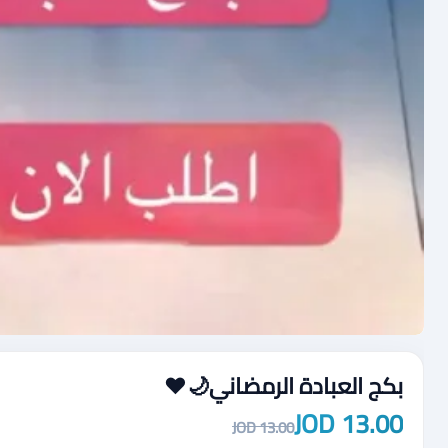
بكج العبادة الرمضاني🌙♥️
13.00 JOD
13.00 JOD