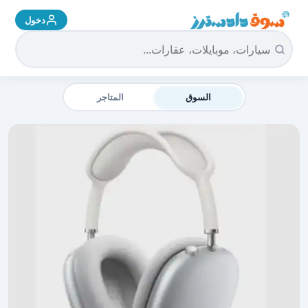
دخول
سوق دادسترز الرئيسية
السوق
المتاجر