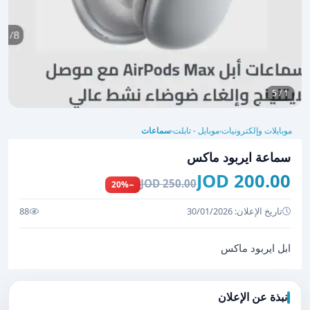
1 / 5
موبايلات وإلكترونيات
موبايل - تابلت
سماعات
›
›
سماعة ايربود ماكس
200.00 JOD
250.00 JOD
−20%
تاريخ الإعلان: 30/01/2026
88
ابل ايربود ماكس
نبذة عن الإعلان