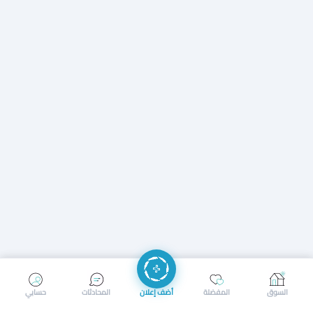
إرسال رسالة
إجراء مكالمة
السوق
المفضلة
أضف إعلان
المحادثات
حسابي