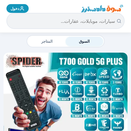
دخول
سوق دادسترز الرئيسية
السوق
المتاجر