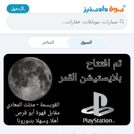
دخول
سوق دادسترز الرئيسية
السوق
المتاجر