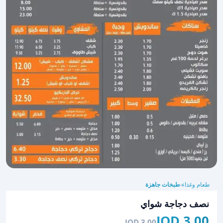
طعام وغذاء
طبخات جاهزة
›
نصف دجاجة شواي
3.00 JOD
3.00 JOD