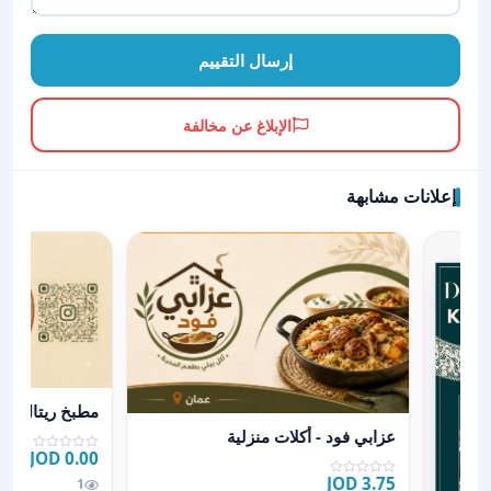
إرسال التقييم
الإبلاغ عن مخالفة
إعلانات مشابهة
عرض تفاصيل مط
مطبخ ريتال
عرض تفاصيل عزابي فود - أكلات منزلية
عزابي فود - أكلات منزلية
0.00 JOD
3.75 JOD
1