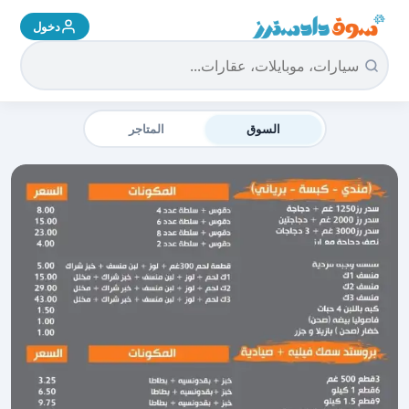
دخول
سوق دادسترز الرئيسية
السوق
المتاجر