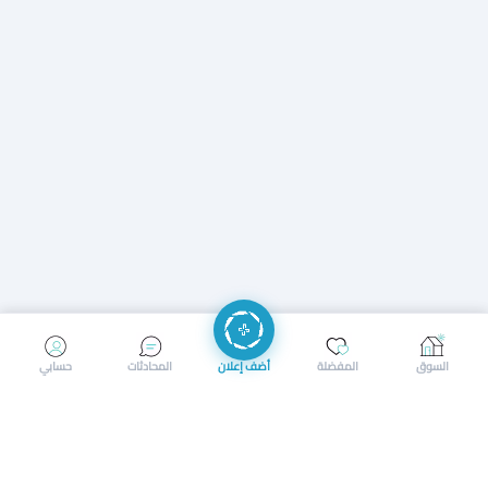
إرسال رسالة
إجراء مكالمة
السوق
المفضلة
أضف إعلان
المحادثات
حسابي