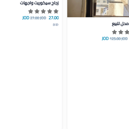
زجاج سيكوريت واجهات
27.00 JOD
27.00 JOD
يل سكريت محل للبيع
حل للبيع
8
125.00 JOD