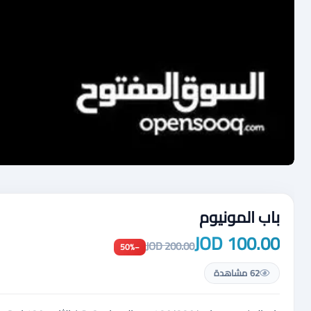
باب المونيوم
100.00 JOD
200.00 JOD
−50%
62 مشاهدة