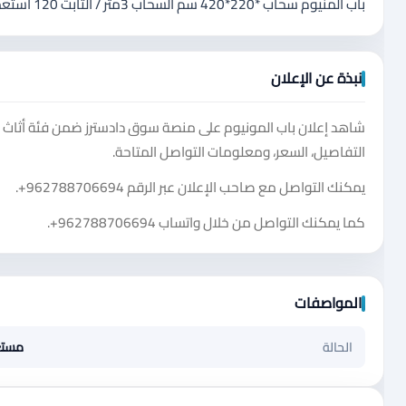
باب المنيوم سحاب *220*420 سم السحاب 3متر / الثابت 120 استعمال 6شهور قابل للتصغير والتكبير حسب حجم الواجهة عندك
نبذة عن الإعلان
شاهد إعلان باب المونيوم على منصة سوق دادسترز ضمن فئة أثاث و
التفاصيل، السعر، ومعلومات التواصل المتاحة.
يمكنك التواصل مع صاحب الإعلان عبر الرقم
+962788706694
.
كما يمكنك التواصل من خلال واتساب
+962788706694
.
المواصفات
الحالة
مست