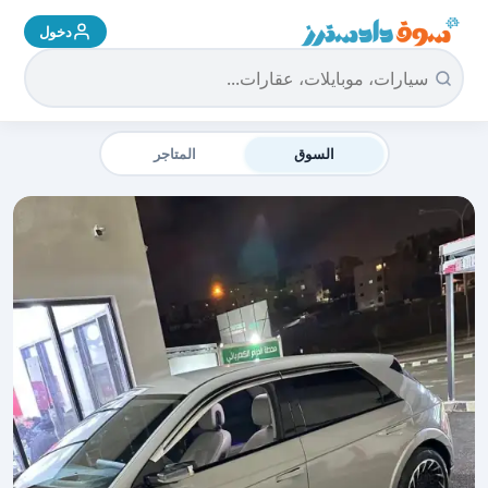
دخول
سوق دادسترز الرئيسية
السوق
المتاجر