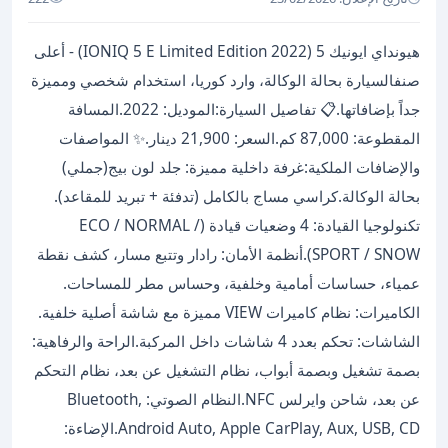
هيونداي ايونيك 5 (IONIQ 5 E Limited Edition 2022) - أعلى
صنف ​السيارة بحالة الوكالة، وارد كوريا، استخدام شخصي ومميزة
جداً بإضافاتها. ​📋 تفاصيل السيارة: ​الموديل: 2022. ​المسافة
المقطوعة: 87,000 كم. ​السعر: 21,900 دينار. ​✨ المواصفات
والإضافات الملكية: ​غرفة داخلية مميزة: جلد لون بيج(جملي)
بحالة الوكالة. ​كراسي مساج بالكامل (تدفئة + تبريد للمقاعد). ​
تكنولوجيا القيادة: 4 وضعيات قيادة (ECO / NORMAL /
SPORT / SNOW). ​أنظمة الأمان: رادار وتتبع مسار، كشف نقطة
عمياء، حساسات أمامية وخلفية، وحساس مطر للمساحات. ​
الكاميرات: نظام كاميرات VIEW مميزة مع شاشة أصلية خلفية. ​
الشاشات: تحكم بعدد 4 شاشات داخل المركبة. ​الراحة والرفاهية:
بصمة تشغيل وبصمة أبواب، نظام التشغيل عن بعد، نظام التحكم
عن بعد، شاحن وايرلس NFC. ​النظام الصوتي: Bluetooth,
Android Auto, Apple CarPlay, Aux, USB, CD. ​الإضاءة: