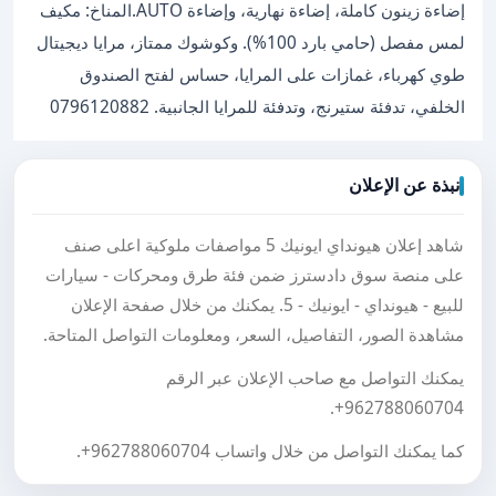
إضاءة زينون كاملة، إضاءة نهارية، وإضاءة AUTO. ​المناخ: مكيف
لمس مفصل (حامي بارد 100%). ​ وكوشوك ممتاز، مرايا ديجيتال
طوي كهرباء، غمازات على المرايا، حساس لفتح الصندوق
الخلفي، تدفئة ستيرنج، وتدفئة للمرايا الجانبية. 0796120882
نبذة عن الإعلان
شاهد إعلان هيونداي ايونيك 5 مواصفات ملوكية اعلى صنف
على منصة سوق دادسترز ضمن فئة طرق ومحركات - سيارات
للبيع - هيونداي - ايونيك - 5. يمكنك من خلال صفحة الإعلان
مشاهدة الصور، التفاصيل، السعر، ومعلومات التواصل المتاحة.
يمكنك التواصل مع صاحب الإعلان عبر الرقم
.
+962788060704
كما يمكنك التواصل من خلال واتساب
+962788060704
.