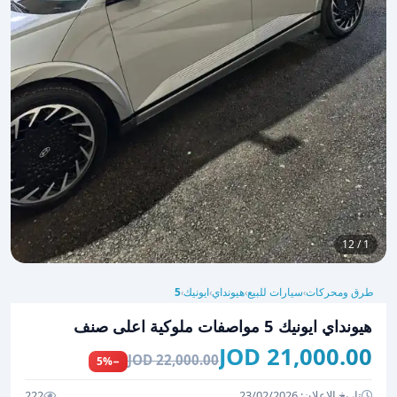
1 / 12
طرق ومحركات
سيارات للبيع
هيونداي
ايونيك
5
›
›
›
›
هيونداي ايونيك 5 مواصفات ملوكية اعلى صنف
21,000.00 JOD
22,000.00 JOD
−5%
تاريخ الإعلان: 23/02/2026
222