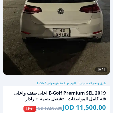
1 / 10
طرق ومحركات
سيارات للبيع
فولكسفاغن
جولف
E-Golf
›
›
›
›
E-Golf Premium SEL 2019 اعلى صنف واعلى
فئة كامل المواصفات - تشغيل بصمة + رادار
11,500.00 JOD
13,500.00 JOD
−15%