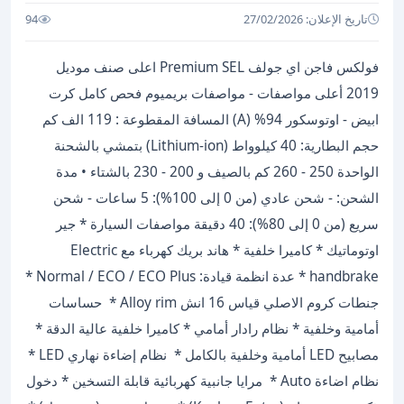
تاريخ الإعلان: 27/02/2026
94
فولكس فاجن اي جولف Premium SEL اعلى صنف موديل
2019 أعلى مواصفات - مواصفات بريميوم فحص كامل كرت
ابيض - اوتوسكور 94% (A) المسافة المقطوعة : 119 الف كم
حجم البطارية: 40 كيلوواط (Lithium-ion) بتمشي بالشحنة
الواحدة 250 - 260 كم بالصيف و 200 - 230 بالشتاء • مدة
الشحن: - شحن عادي (من 0 إلى 100%): 5 ساعات - شحن
سريع (من 0 إلى 80%): 40 دقيقة مواصفات السيارة * جير
اوتوماتيك * كاميرا خلفية * هاند بريك كهرباء مع Electric
handbrake * عدة انظمة قيادة: Normal / ECO / ECO Plus *
جنطات كروم الاصلي قياس 16 انش Alloy rim * ⁠ حساسات
أمامية وخلفية * ⁠نظام رادار أمامي * ⁠كاميرا خلفية عالية الدقة * ⁠
مصابيح LED أمامية وخلفية بالكامل * ⁠ نظام إضاءة نهاري LED *
نظام اضاءة Auto⁠ * ⁠ مرايا جانبية كهربائية قابلة التسخين * ⁠دخول