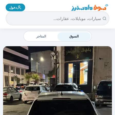
دخول
سوق دادسترز الرئيسية
السوق
المتاجر