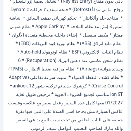
ذكي بدون مفتاح (Keyless Entry) * ⁠تشغيل بصمة (زر تشغيل) *
⁠زجاج امامي مدفأ (Defrost) * ⁠فتحة سقف ٣ حركات Dynamic
* ⁠ مقاعد جلد وألكانتارا * ⁠ تحكم كهربائي بمقعد السائق * ⁠ شاشة
لمس 8 إنش مع نظام الملاحة * ⁠ Apple CarPlay * ⁠نظام صوتي
ممتاز * ⁠مكيف منفصل * ⁠ إضاءة داخلية محيطية متعددة الألوان *
⁠ نظام مانع انزلاق (ABS) * ⁠نظام توزيع قوة البريكات (EBD) * ⁠
نظام الثبات الإلكتروني (ESP * ⁠نظام اوتوهولد Auto-hold *
⁠نظام شحن عكسي عند دعس البريك (Recuperation) * ⁠6
وسائد هوائية (Airbags) * ⁠ نظام مراقبة ضغط الإطارات (TPMS)
* ⁠نظام كشف النقطة العمياء * ⁠ مثبت سرعة تفاعلي (Adaptive
Cruise Control) * كوشوك جديد تم تركيبه بشهر 12 Hankook
ion ST مناسب لجميع الظروف الجوية * ⁠ترخيص طويل لغاية
01/2027 معها كامل عدة السبير وعجل سبير مع عاكسة وڤيست
عاكس السيارة مش بحاجة اشي الصلاة على النبي فيها نقرة
خفيفة على الباب الخلفي من تحت سبب البيع بداعي السفر
والله يبارك لصاحب النصيب التواصل سيف الرموني