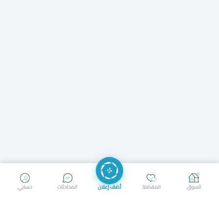
إرسال رسالة
إجراء مكالمة
السوق
المفضلة
أضف إعلان
المحادثات
حسابي