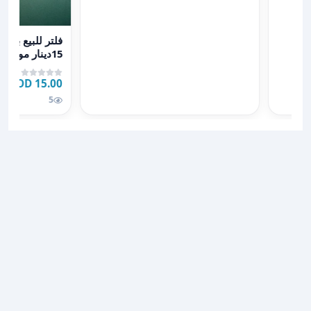
عرض تفاصيل فلتر للبيع بسع
فلتر للبيع بس
15دينار موجو
ا١٠
15.00 JOD
5