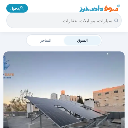
دخول
سوق دادسترز الرئيسية
السوق
المتاجر