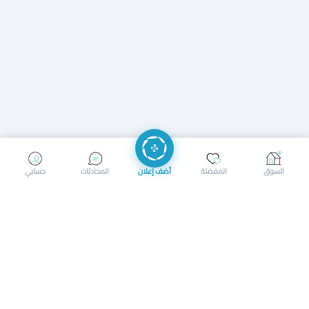
إرسال رسالة
إجراء مكالمة
السوق
المفضلة
أضف إعلان
المحادثات
حسابي