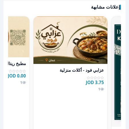
إعلانات مشابهة
عرض تفاصيل مط
مطبخ ريتال
عرض تفاصيل عزابي فود - أكلات منزلية
عزابي فود - أكلات منزلية
0.00 JOD
3.75 JOD
1
1