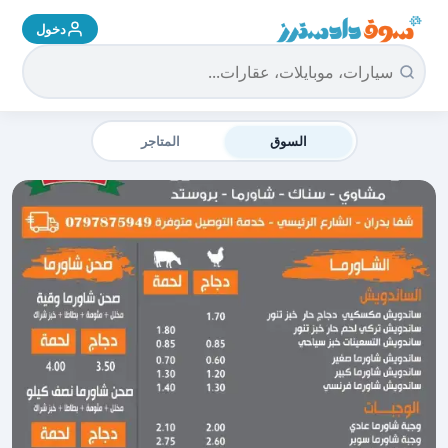
دخول
سوق دادسترز الرئيسية
السوق
المتاجر