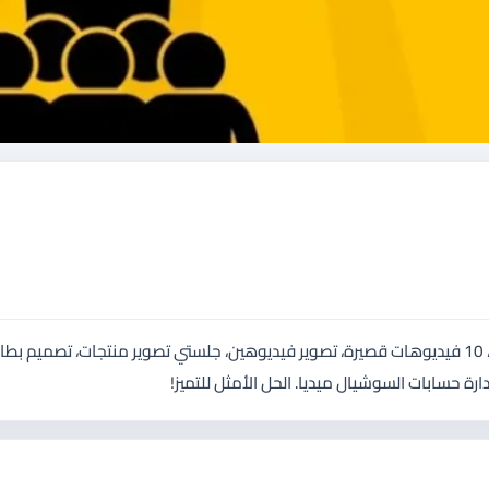
باقة القادة تقدم خدمات متكاملة تشمل: تصميم شعار، 20 ملصقًا، 10 فيديوهات قصيرة، تصوير فيديوهين، جلستي تصوير منتجات، تصميم 
ة حسابات السوشيال ميديا. الحل الأمثل للتميز!