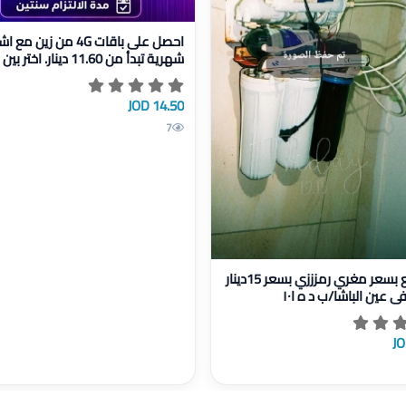
عرض تفاصيل احصل على باقات 4G من زين مع اشتراكات شهرية تبدأ من 11.60 دينار. اختر بين باقتين:
احصل على باقات 4G من زين 
شهرية تبدأ من 11.60 دينار. اختر بين باقتين:
14.50 JOD
7
للبيع بسعر مغري رمزززي بسعر 15دينار موجود في عين الباشا/ب د ه ا١٠
فلتر للبيع بسعر مغري رمزززي بسعر 15دينار
 عين الباشا/ب د ه ا١٠