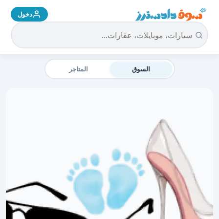
دخول
سوق دادسترز الرئيسية
السوق
المتاجر