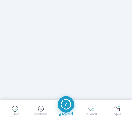
إرسال رسالة
إجراء مكالمة
السوق
المفضلة
أضف إعلان
المحادثات
حسابي