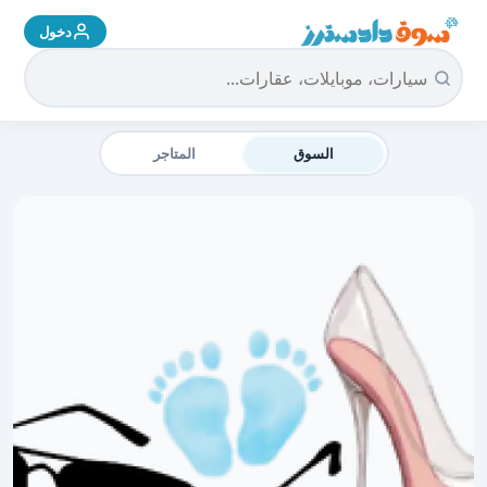
دخول
سوق دادسترز الرئيسية
السوق
المتاجر