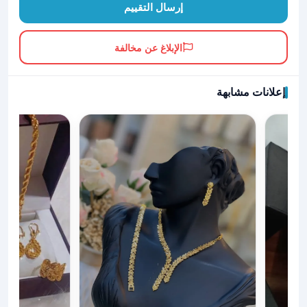
إرسال التقييم
الإبلاغ عن مخالفة
إعلانات مشابهة
ية وتطريزها الفاخر ️تطريز يد