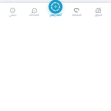
إرسال رسالة
إجراء مكالمة
السوق
المفضلة
أضف إعلان
المحادثات
حسابي
سوق محلي ذكي لبيع وشراء كل شيء. تسجيل المتاجر، إعلانات
بالصور، تصفّح حسب الفئات والموقع، وإشعارات بالعروض القريبة
حمل التطبيق الآن
تحميل تطبيق سوق دادسترز من App Store
تحميل تطبيق سوق دادسترز من 