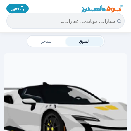
دخول
سوق دادسترز الرئيسية
السوق
المتاجر