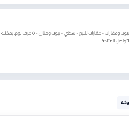
شاهد إعلان بيت مستقل للبيع على منصة سوق دادسترز ضمن فئة بيوت وعقارات - عقارات للبيع - سكني - بيوت ومنازل - 
تواصل المتاحة.
روشة