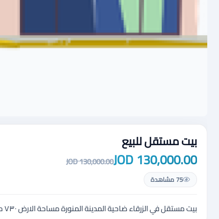
بيت مستقل للبيع
130,000.00 JOD
130,000.00 JOD
75 مشاهدة
بيت مستقل في الزرقاء ضاحية المدينة المنورة مساحة الارض ٧٣٠ متر مساحة البناء ٢٤٠ متر خمسة غرف ثلاث حمامات واجهتين حجر البيت على شارعين