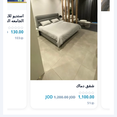
عرض تفاصيل استديو
د
استديو للايجار
الجامعه العربيه
الاسلاميه 0795627
130.00 JOD
0 JOD
103
عرض تفاصيل شقق دماك
شقق دماك
1,100.00 JOD
1,200.00 JOD
51