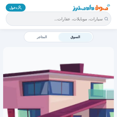
دخول
سوق دادسترز الرئيسية
السوق
المتاجر