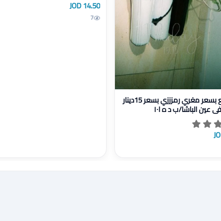
14.50 JOD
7
للبيع بسعر مغري رمزززي بسعر 15دينار موجود في عين الباشا/ب د ه ا١٠
فلتر للبيع بسعر مغري رمزززي بسعر 15دينار
 عين الباشا/ب د ه ا١٠