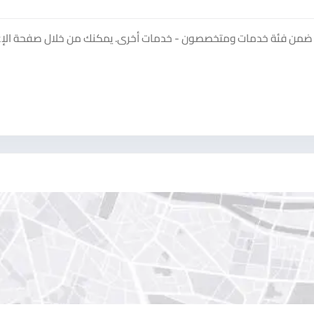
ار على منصة سوق دادسترز ضمن فئة خدمات ومتخصصون - خدمات أخرى. يمكنك من خلال صفحة الإ