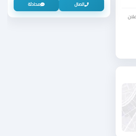
اتصال
محادثة
علان