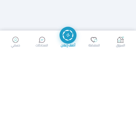
إرسال رسالة
إجراء مكالمة
السوق
المفضلة
أضف إعلان
المحادثات
حسابي
سوق محلي ذكي لبيع وشراء كل شيء. تسجيل المتاجر، إعلانات
بالصور، تصفّح حسب الفئات والموقع، وإشعارات بالعروض القريبة
حمل التطبيق الآن