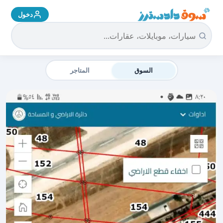
دخول
سوق دادسترز الرئيسية
السوق
المتاجر