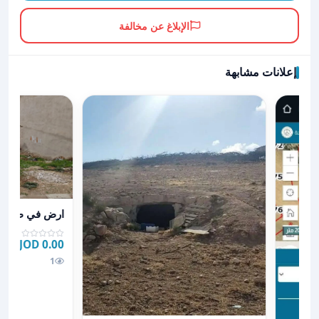
الإبلاغ عن مخالفة
إعلانات مشابهة
عرض تفاصيل ار
ارض في طبربور
0.00 JOD
1