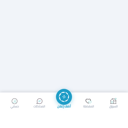
إرسال رسالة
إجراء مكالمة
السوق
المفضلة
أضف إعلان
المحادثات
حسابي