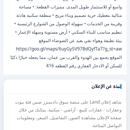
واسع أو للاستثمار طويل المدى. مميزات القطعة: • مساحة
مثالية بتعطيك حرية تصميم وبناء مريح • منطقة سكنية هادئة
وقريبة من الخدمات • سهولة الوصول من الشوارع الرئيسية •
تنظيم مناسب للبناء السكني • أرض مستوية وسهلة الإعمار •
بيئة نظيفة وهواء نقي بعيد عن الضوضاء الموقع
https://goo.gl/maps/6uyGy5V97BdQyfTa7?g_st=aw
الموقع يجمع بين الهدوء والقرب من عمان، مما يجعله خيارًا ذكيًا
للسكن أو الادخار العقاري رقم القطعه 416
نبذة عن الإعلان
شاهد إعلان Land على منصة سوق دادسترز ضمن فئة بيوت
وعقارات - عقارات للبيع - أراضي - سكنية. يمكنك من خلال
صفحة الإعلان مشاهدة الصور، التفاصيل، السعر، ومعلومات
التواصل المتاحة.