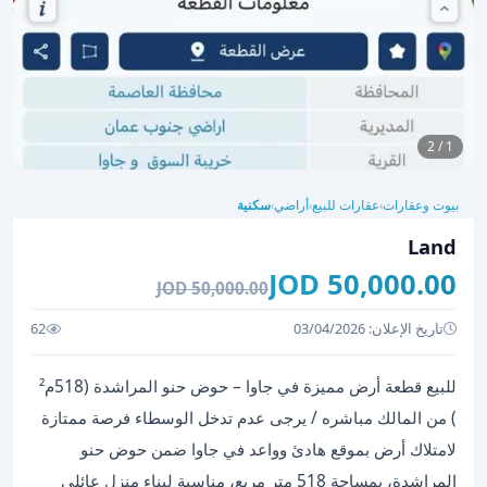
1 / 2
بيوت وعقارات
عقارات للبيع
أراضي
سكنية
›
›
›
Land
50,000.00 JOD
50,000.00 JOD
تاريخ الإعلان: 03/04/2026
62
للبيع قطعة أرض مميزة في جاوا – حوض حنو المراشدة (518م²
) من المالك مباشره / يرجى عدم تدخل الوسطاء فرصة ممتازة
لامتلاك أرض بموقع هادئ وواعد في جاوا ضمن حوض حنو
المراشدة، بمساحة 518 متر مربع، مناسبة لبناء منزل عائلي