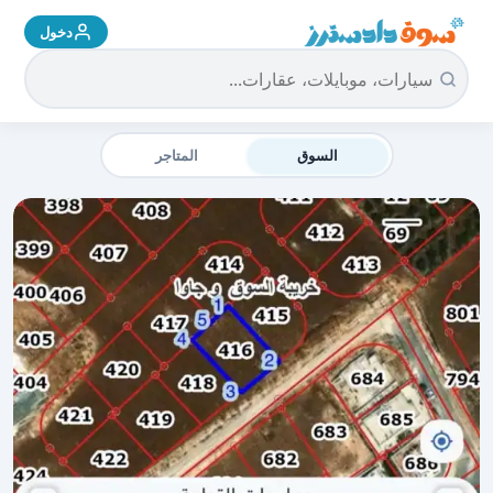
دخول
سوق دادسترز الرئيسية
السوق
المتاجر