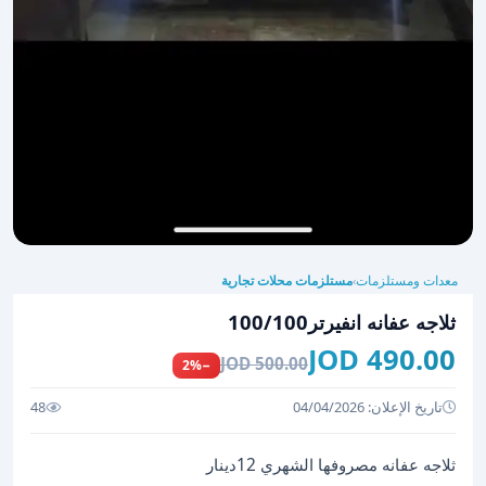
معدات ومستلزمات
مستلزمات محلات تجارية
›
ثلاجه عفانه انفيرتر100/100
490.00 JOD
500.00 JOD
−2%
تاريخ الإعلان: 04/04/2026
48
ثلاجه عفانه مصروفها الشهري 12دينار