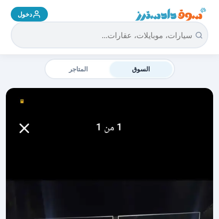
دخول
سوق دادسترز الرئيسية
السوق
المتاجر