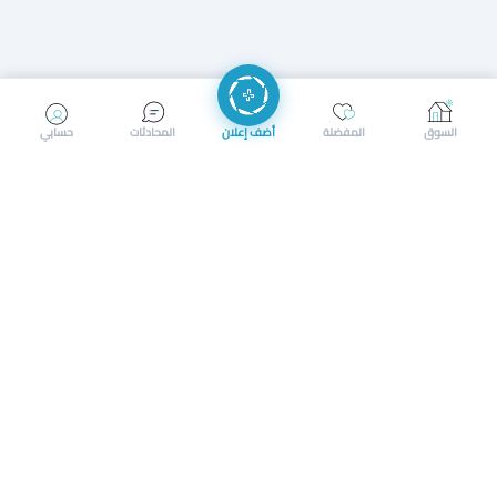
إرسال رسالة
إجراء مكالمة
السوق
المفضلة
أضف إعلان
المحادثات
حسابي
سوق محلي ذكي لبيع وشراء كل شيء. تسجيل المتاجر، إعلانات
بالصور، تصفّح حسب الفئات والموقع، وإشعارات بالعروض القريبة
حمل التطبيق الآن