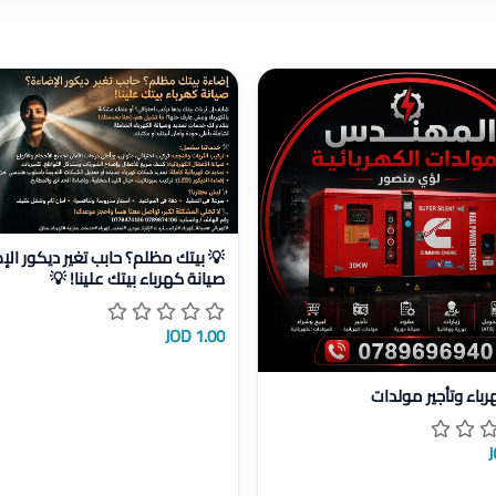
 بالاقساط
عرض تفاصيل 💡 بيتك مظلم؟ حابب تغ
💡 بيتك مظلم؟ حابب تغير ديكور الإ
صيانة كهرباء بيتك علينا! 💡
1.00 JOD
ل مولد كهرباء وتأجير مولدات
باء وتأجير مولدات