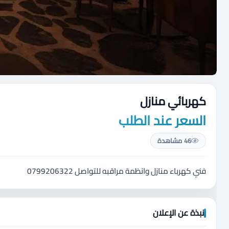
كهربائي منازل
السعر عند الطلب
46 مشاهدة
فني كهرباء منازل وانظمة مراقبه للتواصل 0799206322
نبذة عن الإعلان