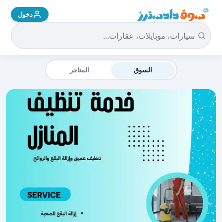
دخول
سوق دادسترز الرئيسية
السوق
المتاجر