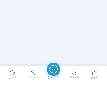
إرسال رسالة
إجراء مكالمة
السوق
المفضلة
أضف إعلان
المحادثات
حسابي