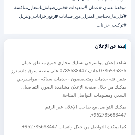
موقعنا عمان #عمان #تمديدات #فني_صيانة_باسعار_منافسة
#كل_ما_يحتاجه_المنزل_من_صيانات #رفع_خزانات_وتنزيل
#تركيب_خزانات
نبذة عن الإعلان
شاهد إعلان مواسرجي تسليك مجاري جميع مناطق عمان
0786536836 هاتف 0785688447 على منصة سوق دادسترز
ضمن فئة خدمات ومتخصصون - خدمات سباكة - مواسيرجي.
يمكنك من خلال صفحة الإعلان مشاهدة الصور، التفاصيل،
السعر، ومعلومات التواصل المتاحة.
يمكنك التواصل مع صاحب الإعلان عبر الرقم
.
+962785688447
كما يمكنك التواصل من خلال واتساب
+962785688447
.