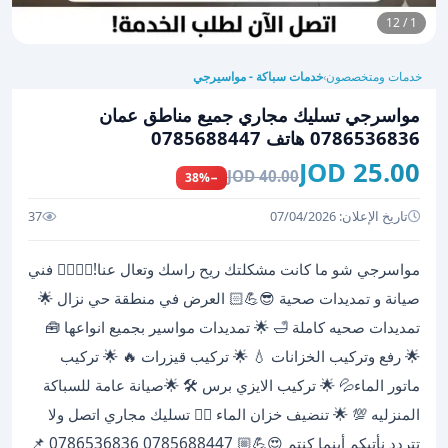
1 / 12
خدمات ومتخصصون
خدمات سباكة - مواسيرجي
›
مواسرجي تسليك مجاري جميع مناطق عمان
0786536836 هاتف 0785688447
25.00 JOD
40.00 JOD
−38%
تاريخ الإعلان: 07/04/2026
37
مواسرجي شو ما كانت مشكلتك ريح راسك وتعال عنا!✌🏻💪🏻 فني
صيانة و تمديدات صحية 😎💪🏻 العرض في منطقة حي نزال 🌟
تمديدات صحيه كاملة 🛁 🌟 تمديدات مواسير بجميع انواعها 🧰
🌟 رفع وتركيب الخزانات 💧 🌟 تركيب قيزرات 🔥 🌟 تركيب
ماتور الماء💦 🌟 تركيب الايزي برس 🛠 🌟صيانة عامة للسباكة
المنزليه 💯 🌟 تنضيف خزان الماء 👌🏻 تسليك مجاري اتصل ولا
تتردد نأتيكم أينما كنتم 😍💪🏼 0785688447 0786536836 📌