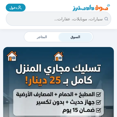
دخول
سوق دادسترز الرئيسية
السوق
المتاجر