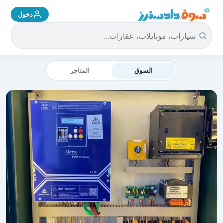
دخول
سوق دادسترز الرئيسية
السوق
المتاجر