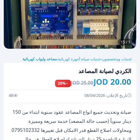
1 / 15
خدمات ومتخصصون
خدمات صيانة أجهزة كهربائية
مصاعد وابواب كهربائية
›
›
الكردي لصيانة المصاعد
20.00 JOD
25.00 JOD
−20%
تاريخ الإعلان: 08/04/2026
48
صيانة وتحديث جميع انواع المصاعد عقود سنوية ابتداء من 150
دينار سنوياً (حسب حالة المصعد) خدمة سريعة ومميزة
ومحاولات اصلاح القطع قدر الامكان قبل تغييرها 0795102332
الزيارة الواحدة 25 دينار للصيانة او اصلاح العطل في حال