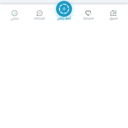
إرسال رسالة
إجراء مكالمة
السوق
المفضلة
أضف إعلان
المحادثات
حسابي
سوق محلي ذكي لبيع وشراء كل شيء. تسجيل المتاجر، إعلانات
بالصور، تصفّح حسب الفئات والموقع، وإشعارات بالعروض القريبة
حمل التطبيق الآن
تحميل تطبيق سوق دادسترز من App Store
تحميل تطبيق سوق دادسترز من 