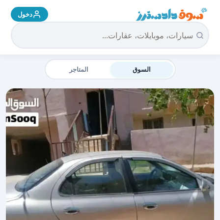
دخول
سوق دادسترز الرئيسية
السوق
المتاجر