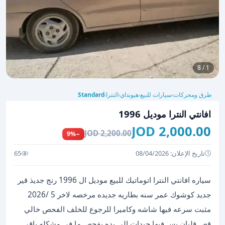
1 / 8
طرق ومحركات
سيارات للبيع
هيونداي
النترا
Standard
›
›
›
›
افانتي النترا موديل 1996
2,000.00 JOD
2,200.00 JOD
−9%
تاريخ الإعلان: 08/04/2026
65
سياره افانتي النترا اتوماتيك للبيع موديل ال 1996 رنج جديذ قير
جديد كوشوك عمر سنه بطاريه جديده مرخصه لاخر 5 /2026
مثبت سرعه فيها شاشه وكاميرا للرجوع للخلف الفحص خالي
قص قلبان بس فيها جيدات الي بده يفحص ما في مشكله باقي