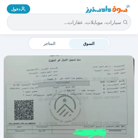
دخول
سوق دادسترز الرئيسية
السوق
المتاجر