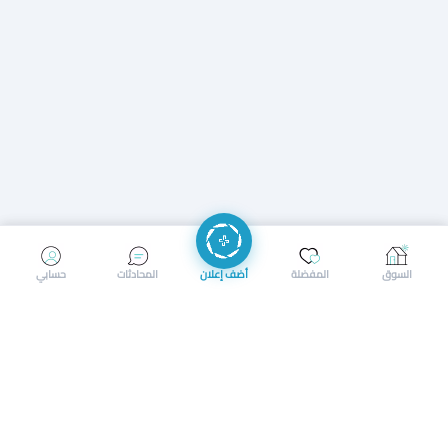
إرسال رسالة
إجراء مكالمة
السوق
المفضلة
أضف إعلان
المحادثات
حسابي